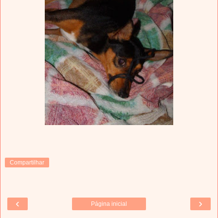
Compartilhar
‹
›
Página inicial