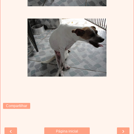
Compartilhar
‹
›
Página inicial