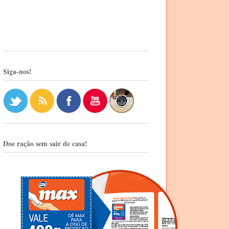
Siga-nos!
Doe ração sem sair de casa!