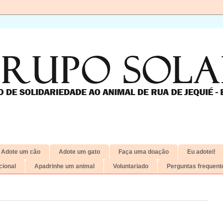
Adote um cão
Adote um gato
Faça uma doação
Eu adotei!
ional
Apadrinhe um animal
Voluntariado
Perguntas frequent