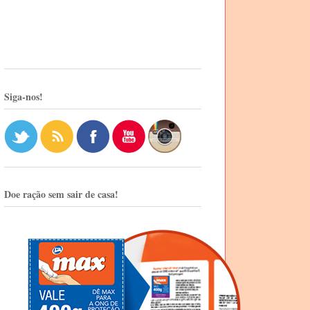
Siga-nos!
Doe ração sem sair de casa!