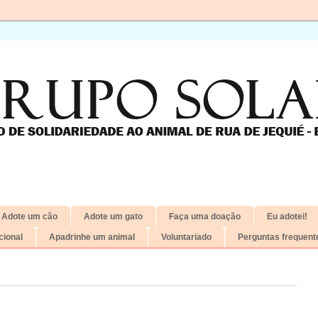
Adote um cão
Adote um gato
Faça uma doação
Eu adotei!
ional
Apadrinhe um animal
Voluntariado
Perguntas frequent