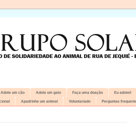
Adote um cão
Adote um gato
Faça uma doação
Eu adotei!
ional
Apadrinhe um animal
Voluntariado
Perguntas frequent