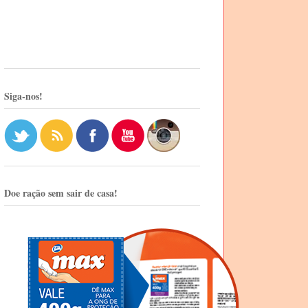
Siga-nos!
Doe ração sem sair de casa!