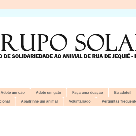
Adote um cão
Adote um gato
Faça uma doação
Eu adotei!
ional
Apadrinhe um animal
Voluntariado
Perguntas frequent