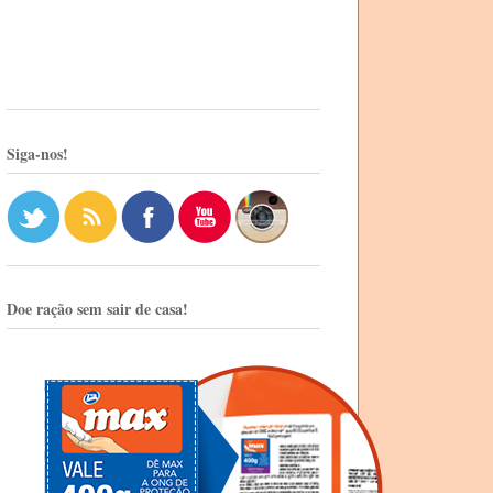
Siga-nos!
Doe ração sem sair de casa!