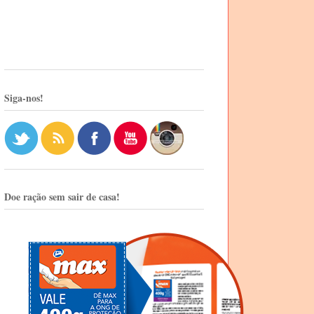
Siga-nos!
Doe ração sem sair de casa!