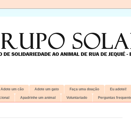
Adote um cão
Adote um gato
Faça uma doação
Eu adotei!
ional
Apadrinhe um animal
Voluntariado
Perguntas frequent