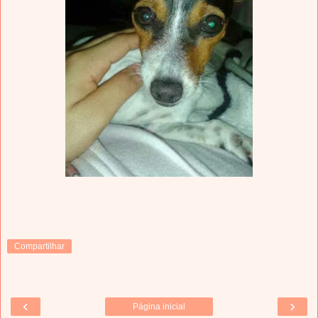
Compartilhar
‹
›
Página inicial