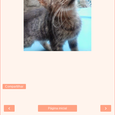
Compartilhar
‹
›
Página inicial