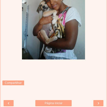
Compartilhar
‹
›
Página inicial