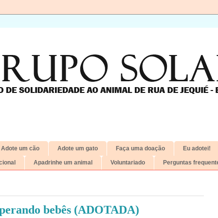
Adote um cão
Adote um gato
Faça uma doação
Eu adotei!
ional
Apadrinhe um animal
Voluntariado
Perguntas frequent
 esperando bebês (ADOTADA)