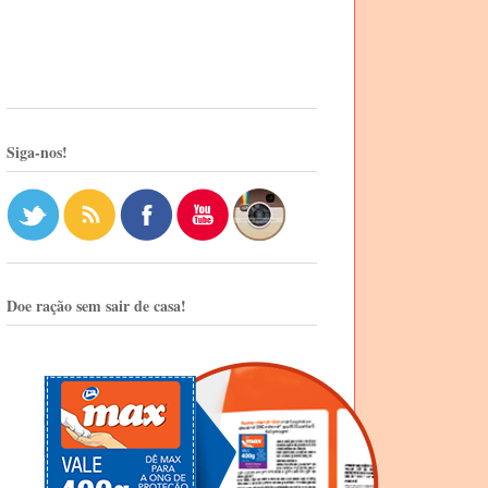
Siga-nos!
Doe ração sem sair de casa!