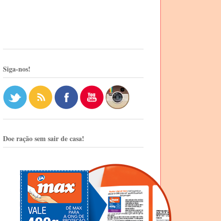
Siga-nos!
Doe ração sem sair de casa!