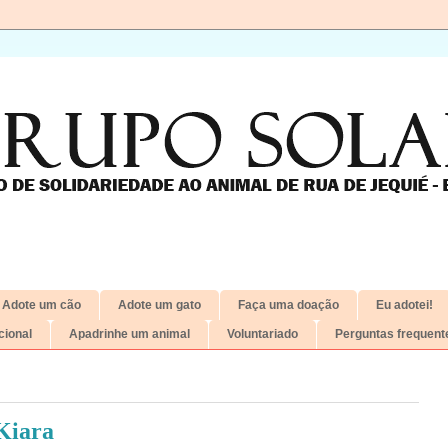
Adote um cão
Adote um gato
Faça uma doação
Eu adotei!
ional
Apadrinhe um animal
Voluntariado
Perguntas frequent
Kiara