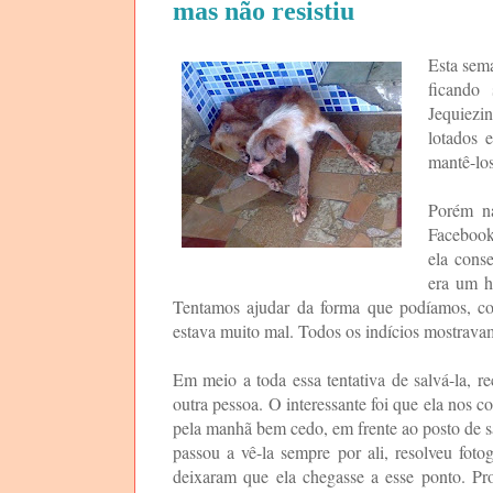
mas não resistiu
Esta sema
ficando
Jequiezi
lotados 
mantê-lo
Porém na
Facebook 
ela cons
era um h
Tentamos ajudar da forma que podíamos, c
estava muito mal. Todos os indícios mostrava
Em meio a toda essa tentativa de salvá-la,
outra pessoa. O interessante foi que ela nos
pela manhã bem cedo, em frente ao posto de sa
passou a vê-la sempre por ali, resolveu fotog
deixaram que ela chegasse a esse ponto. Pro