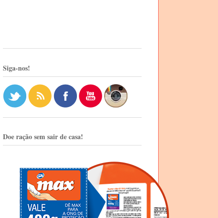
Siga-nos!
Doe ração sem sair de casa!