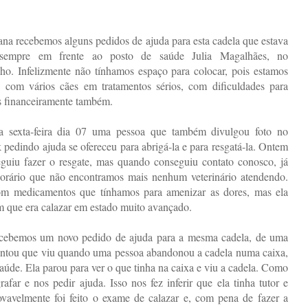
na recebemos alguns pedidos de ajuda para esta cadela que estava
 sempre em frente ao posto de saúde Julia Magalhães, no
nho. Infelizmente não tínhamos espaço para colocar, pois estamos
e com vários cães em tratamentos sérios, com dificuldades para
s financeiramente também.
 sexta-feira dia 07 uma pessoa que também divulgou foto no
pedindo ajuda se ofereceu para abrigá-la e para resgatá-la. Ontem
eguiu fazer o resgate, mas quando conseguiu contato conosco, já
orário que não encontramos mais nenhum veterinário atendendo.
om medicamentos que tínhamos para amenizar as dores, mas ela
m que era calazar em estado muito avançado.
 recebemos um novo pedido de ajuda para a mesma cadela, de uma
 contou que viu quando uma pessoa abandonou a cadela numa caixa,
úde. Ela parou para ver o que tinha na caixa e viu a cadela. Como
rafar e nos pedir ajuda. Isso nos fez inferir que ela tinha tutor e
vavelmente foi feito o exame de calazar e, com pena de fazer a