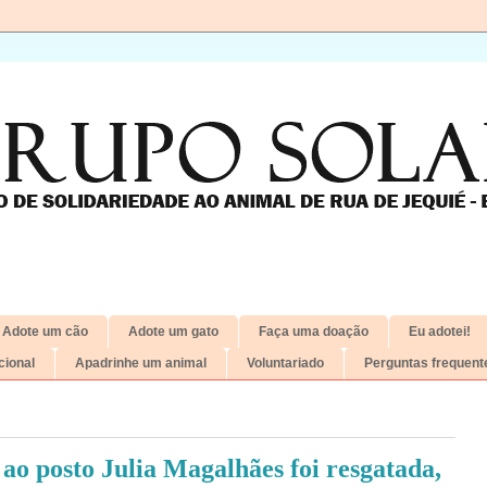
Adote um cão
Adote um gato
Faça uma doação
Eu adotei!
ional
Apadrinhe um animal
Voluntariado
Perguntas frequent
 ao posto Julia Magalhães foi resgatada,