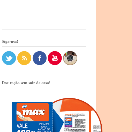
Siga-nos!
Doe ração sem sair de casa!