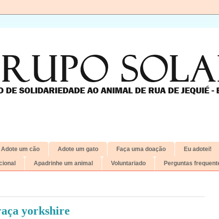
Adote um cão
Adote um gato
Faça uma doação
Eu adotei!
ional
Apadrinhe um animal
Voluntariado
Perguntas frequent
raça yorkshire