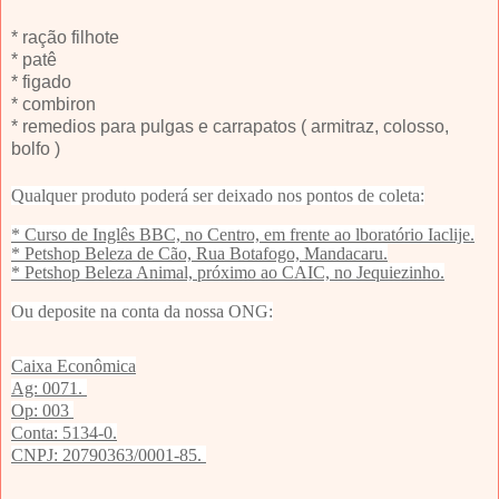
* ração filhote
* patê
* figado
* combiron
* remedios para pulgas e carrapatos ( armitraz, colosso,
bolfo )
Qualquer produto poderá ser deixado nos pontos de coleta:
* Curso de Inglês BBC, no Centro, em frente ao lboratório Iaclije.
* Petshop Beleza de Cão, Rua Botafogo, Mandacaru.
* Petshop Beleza Animal, próximo ao CAIC, no Jequiezinho.
Ou deposite na conta da nossa ONG:
Caixa Econômica
Ag: 0071.
Op: 003
Conta: 5134-0.
CNPJ: 20790363/0001-85.