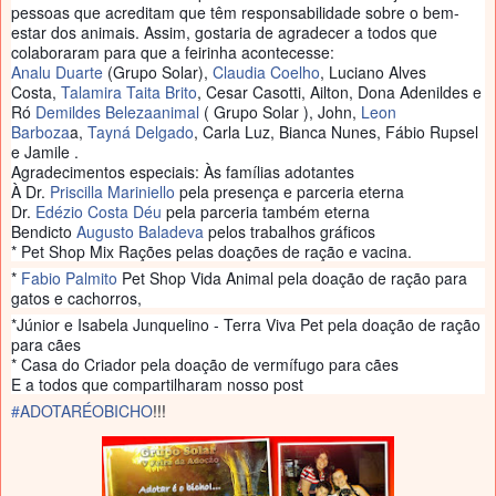
pessoas que acred
itam que têm responsabilidade sobre o bem-
estar dos animais. Assim, gostaria de agradecer a todos que
colaboraram para que a feirinha acontecesse:
Analu Duarte
(Grupo Solar),
Claudia Coelho
, Luciano Alves
Costa,
Talamira Taita Brito
, Cesar Casotti, Ailton, Dona Adenildes e
Ró
Demildes Belezaanimal
( Grupo Solar ), John,
Leon
Barboza
a,
Tayná Delgado
, Carla Luz, Bianca Nunes, Fábio Rupsel
e Jamile .
Agradecimentos especiais: Às famílias adotantes
À Dr.
Priscilla Mariniello
pela presença e parceria eterna
Dr.
Edézio Costa Déu
pela parceria também eterna
Bendicto
Augusto Baladeva
pelos trabalhos gráficos
* Pet Shop Mix Rações pelas doações de ração e vacina.
*
Fabio Palmito
Pet Shop Vida Animal pela doação de ração para
gatos e cachorros,
*Júnior e Isabela Junquelino - Terra Viva Pet pela doação de ração
para cães
* Casa do Criador pela doação de vermífugo para cães
E a todos que compartilharam nosso post
#
ADOTARÉOBICHO
!!!