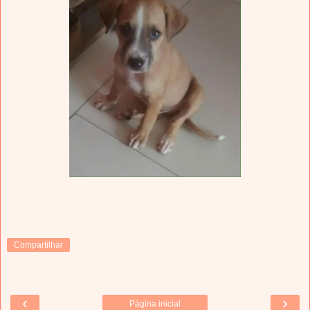
Compartilhar
‹
›
Página inicial