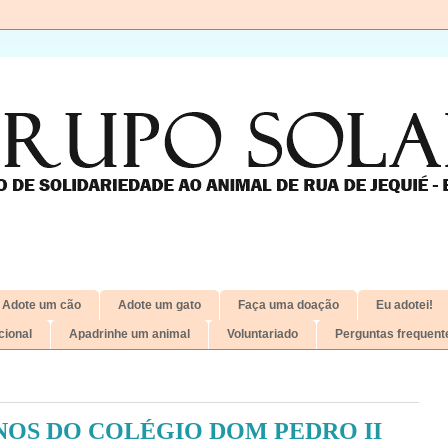
Adote um cão
Adote um gato
Faça uma doação
Eu adotei!
ional
Apadrinhe um animal
Voluntariado
Perguntas frequent
NOS DO COLÉGIO DOM PEDRO II