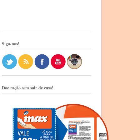
Siga-nos!
Doe ração sem sair de casa!