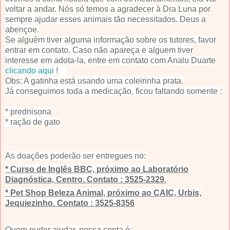
voltar a andar. Nós só temos a agradecer à Dra Luna por
sempre ajudar esses animais tão necessitados. Deus a
abençoe.
Se alguém tiver alguma informação sobre os tutores, favor
entrar em contato. Caso não apareça e alguem tiver
interesse em adota-la, entre em contato com Analu Duarte
clicando aqui
!
Obs: A gatinha está usando uma coleirinha prata.
Já conseguimos toda a medicação, ficou faltando somente :
* prednisona
* ração de gato
As doações poderão ser entregues no:
* Curso de Inglês BBC, próximo ao Laboratório
Diagnóstica, Centro. Contato : 3525-2329
.
* Pet Shop Beleza Animal, próximo ao CAIC, Urbis,
Jequiezinho. Contato : 3525-8356
Quem puder ajudar, nossa conta é: