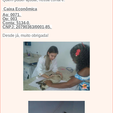
Caixa Econômica
Ag: 0071.
Op: 003
Conta: 5134-0.
CNPJ: 20790363/0001-85.
Desde já, muito obrigada!