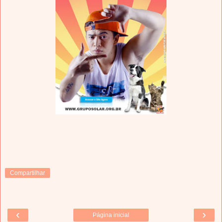
Compartilhar
‹
›
Página inicial