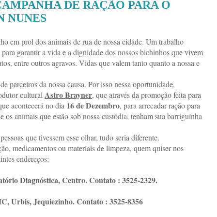
CAMPANHA DE RAÇÃO PARA O
N NUNES
ho em prol dos animais de rua de nossa cidade. Um trabalho
as para garantir a vida e a dignidade dos nossos bichinhos que vivem
ratos, entre outros agravos. Vidas que valem tanto quanto a nossa e
 de parceiros da nossa causa. Por isso nessa oportunidade,
Astro Brayner
dutor cultural
, que através da promoção feita para
16 de Dezembro
 que acontecerá no dia
, para arrecadar ração para
ue os animais que estão sob nossa custódia, tenham sua barriguinha
essoas que tivessem esse olhar, tudo seria diferente.
ção, medicamentos ou materiais de limpeza, quem quiser nos
intes endereços:
ório Diagnóstica, Centro. Contato : 3525-2329.
C, Urbis, Jequiezinho. Contato : 3525-8356