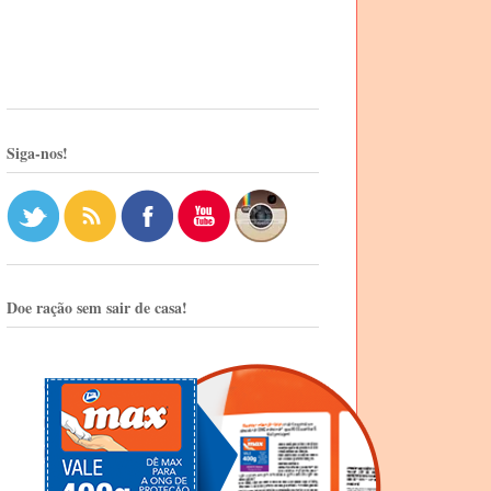
Siga-nos!
Doe ração sem sair de casa!