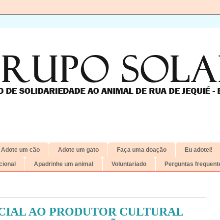
Adote um cão
Adote um gato
Faça uma doação
Eu adotei!
ional
Apadrinhe um animal
Voluntariado
Perguntas frequent
CIAL AO PRODUTOR CULTURAL