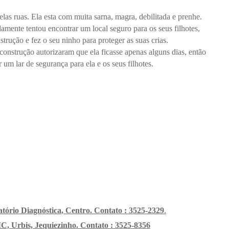
las ruas. Ela esta com muita sarna, magra, debilitada e prenhe.
amente tentou encontrar um local seguro para os seus filhotes,
trução e fez o seu ninho para proteger as suas crias.
nstrução autorizaram que ela ficasse apenas alguns dias, então
um lar de segurança para ela e os seus filhotes.
tório Diagnóstica, Centro. Contato : 3525-2329
.
C, Urbis, Jequiezinho. Contato : 3525-8356