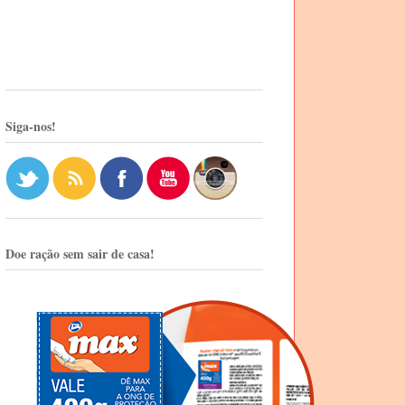
Siga-nos!
Doe ração sem sair de casa!