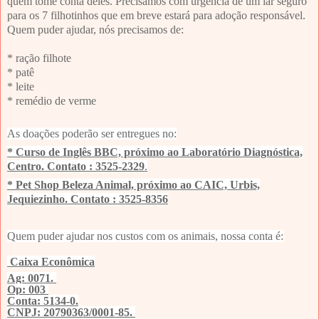
quem tome conta deles. Precisamos com urgência de um lar seguro
para os 7 filhotinhos que em breve estará para adoção responsável.
Quem puder ajudar, nós precisamos de:
* ração filhote
* patê
* leite
* remédio de verme
As doações poderão ser entregues no:
* Curso de Inglês BBC, próximo ao Laboratório Diagnóstica,
Centro. Contato : 3525-2329
.
* Pet Shop Beleza Animal, próximo ao CAIC, Urbis,
Jequiezinho. Contato : 3525-8356
Quem puder ajudar nos custos com os animais, nossa conta é:
Caixa Econômica
Ag: 0071.
Op: 003
Conta: 5134-0.
CNPJ: 20790363/0001-85.