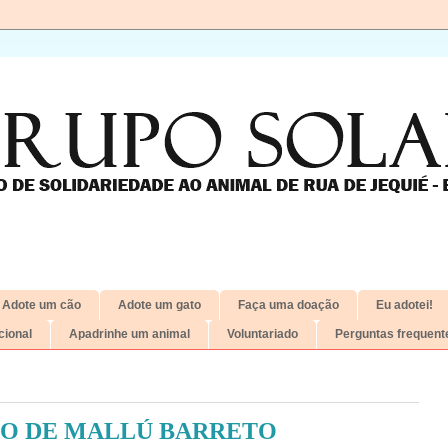
Adote um cão
Adote um gato
Faça uma doação
Eu adotei!
ional
Apadrinhe um animal
Voluntariado
Perguntas frequent
IO DE MALLÚ BARRETO