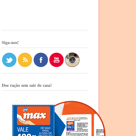
Siga-nos!
Doe ração sem sair de casa!