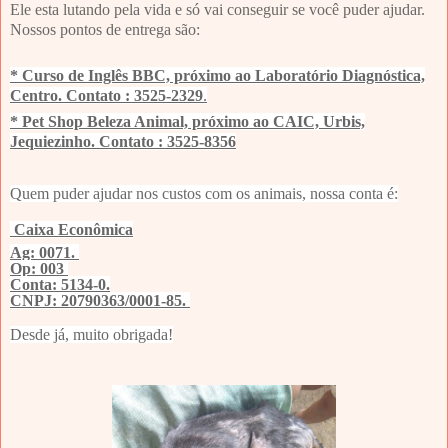
Ele esta lutando pela vida e só vai conseguir se você puder ajudar.
Nossos pontos de entrega são:
* Curso de Inglês BBC, próximo ao Laboratório Diagnóstica,
Centro. Contato : 3525-2329
.
* Pet Shop Beleza Animal, próximo ao CAIC, Urbis,
Jequiezinho. Contato : 3525-8356
Quem puder ajudar nos custos com os animais, nossa conta é:
Caixa Econômica
Ag: 0071.
Op: 003
Conta: 5134-0.
CNPJ: 20790363/0001-85.
Desde já, muito obrigada!