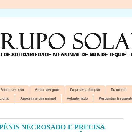
Adote um cão
Adote um gato
Faça uma doação
Eu adotei!
ional
Apadrinhe um animal
Voluntariado
Perguntas frequent
PÊNIS NECROSADO E PRECISA