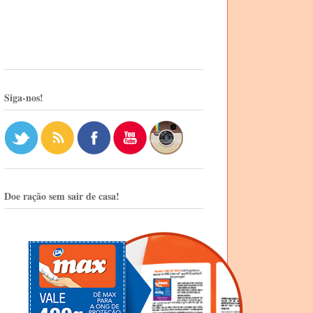
Siga-nos!
Doe ração sem sair de casa!