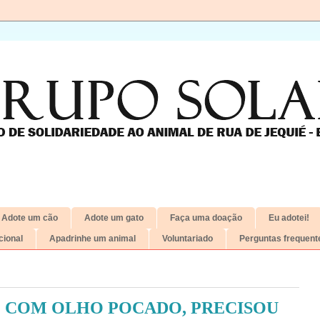
Adote um cão
Adote um gato
Faça uma doação
Eu adotei!
ional
Apadrinhe um animal
Voluntariado
Perguntas frequent
 COM OLHO POCADO, PRECISOU