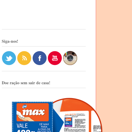
Siga-nos!
Doe ração sem sair de casa!