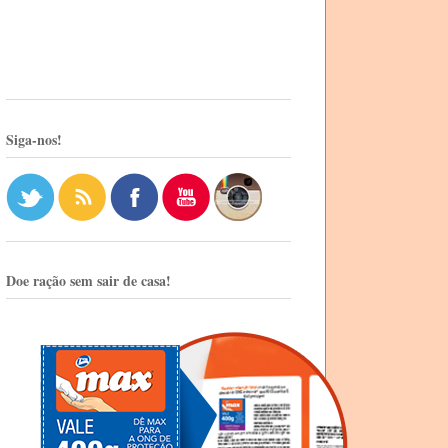
Siga-nos!
Doe ração sem sair de casa!