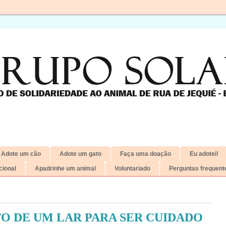
Adote um cão
Adote um gato
Faça uma doação
Eu adotei!
ional
Apadrinhe um animal
Voluntariado
Perguntas frequent
O DE UM LAR PARA SER CUIDADO