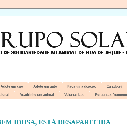
Adote um cão
Adote um gato
Faça uma doação
Eu adotei!
ional
Apadrinhe um animal
Voluntariado
Perguntas frequent
EM IDOSA, ESTÁ DESAPARECIDA