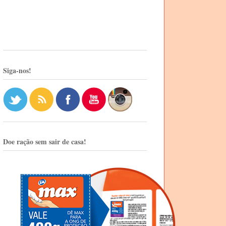
Siga-nos!
Doe ração sem sair de casa!