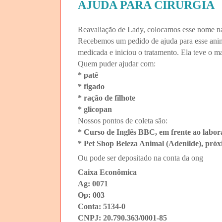
AJUDA PARA CIRURGIA
Reavaliação de Lady, colocamos esse nome na
Recebemos um pedido de ajuda para esse anima
medicada e iniciou o tratamento. Ela teve o 
Quem puder ajudar com:
* patê
* figado
* ração de filhote
* glicopan
Nossos pontos de coleta são:
* Curso de Inglês BBC, em frente ao labora
* Pet Shop Beleza Animal (Adenilde), pró
Ou pode ser depositado na conta da ong
Caixa Econômica
Ag: 0071
Op: 003
Conta: 5134-0
CNPJ: 20.790.363/0001-85