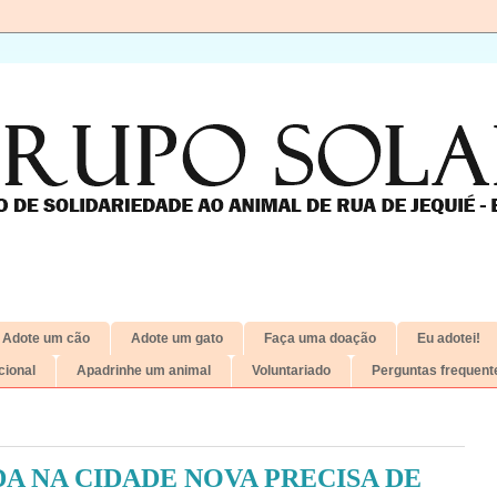
Adote um cão
Adote um gato
Faça uma doação
Eu adotei!
ional
Apadrinhe um animal
Voluntariado
Perguntas frequent
A NA CIDADE NOVA PRECISA DE