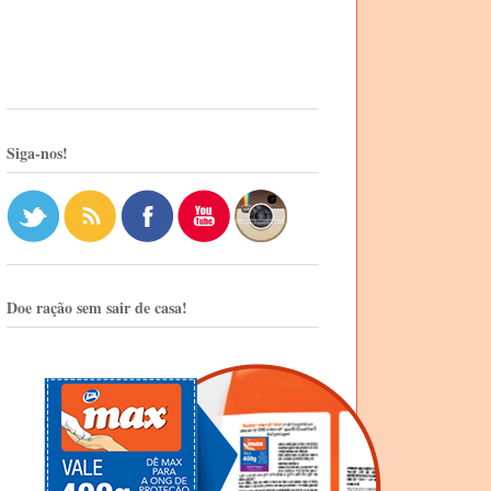
Siga-nos!
Doe ração sem sair de casa!