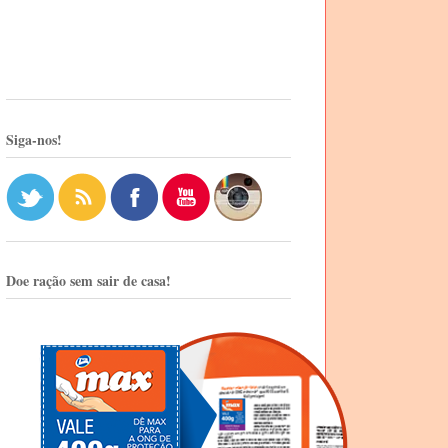
Siga-nos!
Doe ração sem sair de casa!