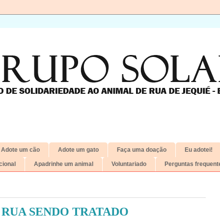
Adote um cão
Adote um gato
Faça uma doação
Eu adotei!
ional
Apadrinhe um animal
Voluntariado
Perguntas frequent
 RUA SENDO TRATADO