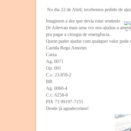
No dia 22 de Abril, r
ecebemos pedido de ajuda
Imaginem a dor que devia estar sentindo 
Dr Adervan mais uma vez nos ajudou a ameniz
pra pagar a cirurgia de emergência.
Quem puder ajudar com qualquer valor pode d
Camila Rego Amorim
Caixa
Ag. 0071
Op. 001
C.c. 23.859-2
BB
Ag. 0060-4
C.c. 6258-8
PIX 73 99197-7155
Desde já agradecemos!