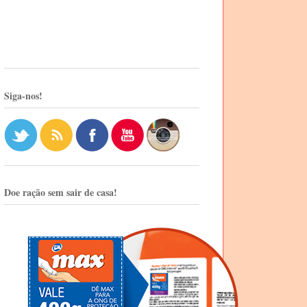
Siga-nos!
Doe ração sem sair de casa!