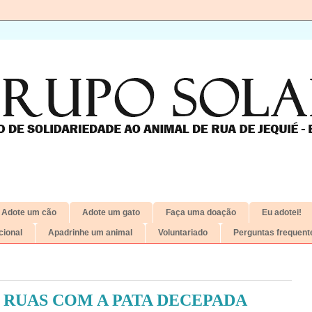
Adote um cão
Adote um gato
Faça uma doação
Eu adotei!
ional
Apadrinhe um animal
Voluntariado
Perguntas frequent
 RUAS COM A PATA DECEPADA