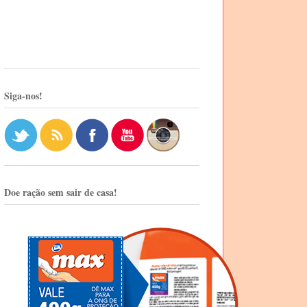
Siga-nos!
Doe ração sem sair de casa!