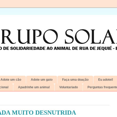
Adote um cão
Adote um gato
Faça uma doação
Eu adotei!
ional
Apadrinhe um animal
Voluntariado
Perguntas frequent
DA MUITO DESNUTRIDA