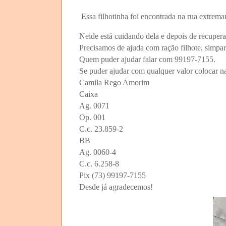
Essa filhotinha foi encontrada na rua extrem
Neide está cuidando dela e depois de recupera
Precisamos de ajuda com ração filhote, simpa
Quem puder ajudar falar com 99197-7155.
Se puder ajudar com qualquer valor colocar na
Camila Rego Amorim
Caixa 
Ag. 0071
Op. 001
C.c. 23.859-2
BB
Ag. 0060-4
C.c. 6.258-8
Pix (73) 99197-7155
Desde já agradecemos!