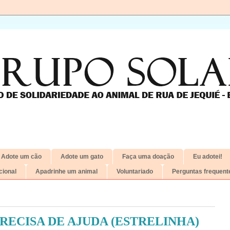
Adote um cão
Adote um gato
Faça uma doação
Eu adotei!
ional
Apadrinhe um animal
Voluntariado
Perguntas frequent
RECISA DE AJUDA (ESTRELINHA)