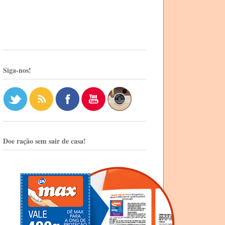
Siga-nos!
Doe ração sem sair de casa!