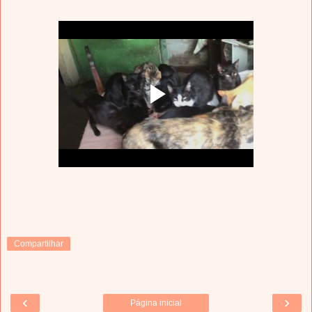
Compartilhar
‹
›
Página inicial