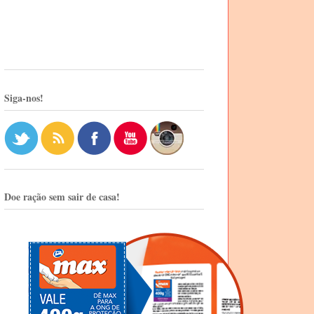
Siga-nos!
Doe ração sem sair de casa!