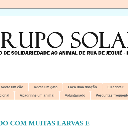
Adote um cão
Adote um gato
Faça uma doação
Eu adotei!
ional
Apadrinhe um animal
Voluntariado
Perguntas frequent
O COM MUITAS LARVAS E