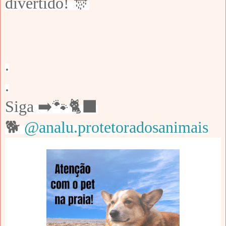
divertido! 🎊
.
.
Siga ➡️🐾🐈‍⬛
🐕
@analu.protetoradosanimais