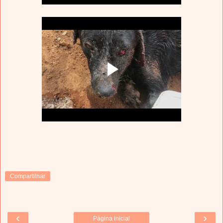
Compartilhar
‹
›
Página inicial