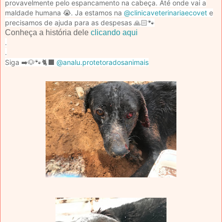
provavelmente pelo espancamento na cabeça. Até onde vai a
maldade humana 😭. Ja estamos na
@clinicaveterinariaecovet
e
precisamos de ajuda para as despesas 🙏🏻🐾
Conheça a história dele
clicando aqui
.
.
Siga ➡️🐶🐾🐈‍⬛
@analu.protetoradosanimais