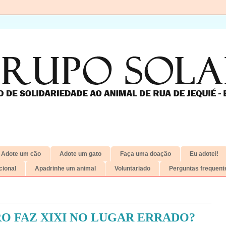
Adote um cão
Adote um gato
Faça uma doação
Eu adotei!
ional
Apadrinhe um animal
Voluntariado
Perguntas frequent
 FAZ XIXI NO LUGAR ERRADO?