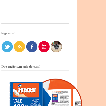
Siga-nos!
Doe ração sem sair de casa!