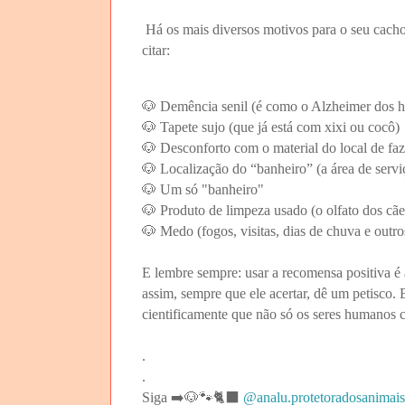
Há os mais diversos motivos para o seu cacho
citar:
🐶 Demência senil (é como o Alzheimer dos 
🐶 Tapete sujo (que já está com xixi ou cocô)
🐶 Desconforto com o material do local de faz
🐶 Localização do “banheiro” (a área de servi
🐶 Um só "banheiro"
🐶 Produto de limpeza usado (o olfato dos cãe
🐶 Medo (fogos, visitas, dias de chuva e outro
E lembre sempre: usar a recomensa positiva é 
assim, sempre que ele acertar, dê um petisco. 
cientificamente que não só os seres humanos
.
.
Siga ➡️🐶🐾🐈‍⬛
@analu.protetoradosanimais