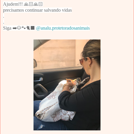
Ajudem!!! 🙏🏻🙏🏻
precisamos continuar salvando vidas
.
.
Siga ➡️🐶🐾🐈‍⬛
@analu.protetoradosanimais