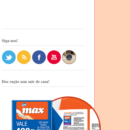
Siga-nos!
Doe ração sem sair de casa!