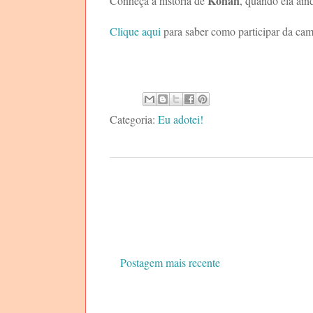
Konan
Conheça a história de
, quando ela ai
Clique aqui
para saber como participar da c
Categoria:
Eu adotei!
Postagem mais recente