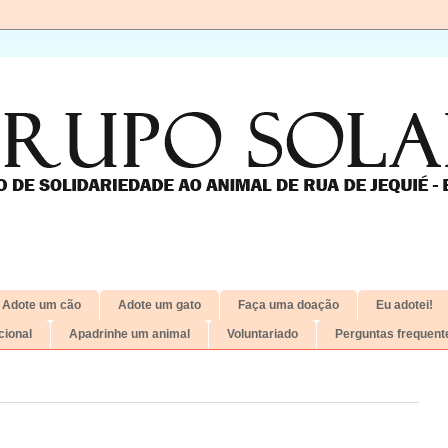
Adote um cão
Adote um gato
Faça uma doação
Eu adotei!
ional
Apadrinhe um animal
Voluntariado
Perguntas frequent