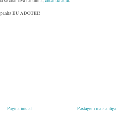
nda se chamava Lindinha,
clicando aqui
.
EU ADOTEI!
ampanha
Página inicial
Postagem mais antiga