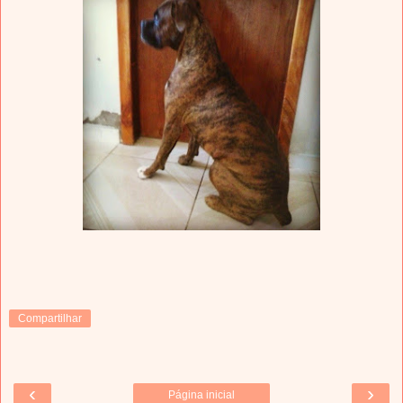
Compartilhar
‹
›
Página inicial