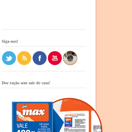
Siga-nos!
Doe ração sem sair de casa!