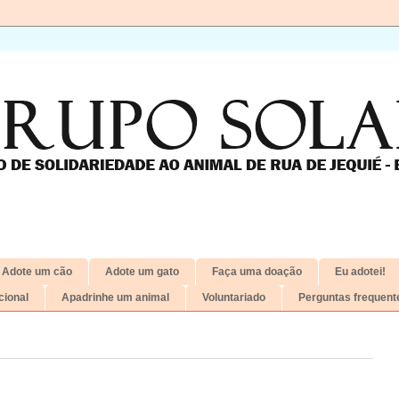
Adote um cão
Adote um gato
Faça uma doação
Eu adotei!
ional
Apadrinhe um animal
Voluntariado
Perguntas frequent