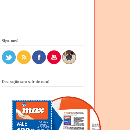
Siga-nos!
Doe ração sem sair de casa!