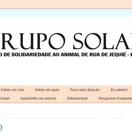
Adote um cão
Adote um gato
Faça uma doação
Eu adotei!
ional
Apadrinhe um animal
Voluntariado
Perguntas frequent
)