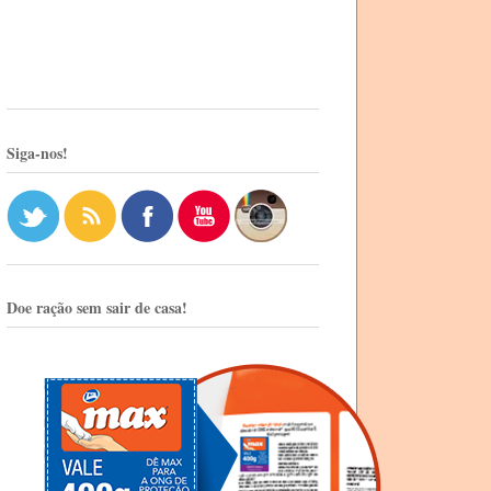
Siga-nos!
Doe ração sem sair de casa!