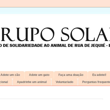
Adote um cão
Adote um gato
Faça uma doação
Eu adotei!
ional
Apadrinhe um animal
Voluntariado
Perguntas frequent